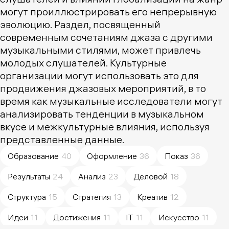
могут проиллюстрировать его непрерывную
эволюцию. Раздел, посвященный
современным сочетаниям джаза с другими
музыкальными стилями, может привлечь
молодых слушателей. Культурные
организации могут использовать это для
продвижения джазовых мероприятий, в то
время как музыкальные исследователи могут
анализировать тенденции в музыкальном
вкусе и межкультурные влияния, используя
представленные данные.
Образование
40
Оформление
36
Показ
36
Результаты
24
Анализ
23
Деловой
18
Структура
15
Стратегия
13
Креатив
12
Идеи
11
Достижения
11
IT
11
Искусство
11