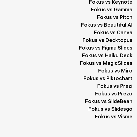
Fokus vs Keynote
Предприниматели
2
Жизнь
2
Отзывы
2
Fokus vs Gamma
Описание
2
Этика
2
Выставка
2
Событие
2
Fokus vs Pitch
Fokus vs Beautiful AI
Поведение
2
Компания
2
Обзор
1
Fokus vs Canva
Fokus vs Decktopus
Предложение
1
Рынок
1
Сообщество
1
Fokus vs Figma Slides
Индустрия
1
Программирование
1
Итог
1
Fokus vs Haiku Deck
Fokus vs MagicSlides
Проект
1
Гибкость
1
Желтый
1
Цена
1
Fokus vs Miro
Сайт
1
Цитаты
1
Слоган
1
Поддержка
1
Fokus vs Piktochart
Fokus vs Prezi
Достопримечательности
1
Материал
1
Форма
1
Fokus vs Prezo
Fokus vs SlideBean
Простор
1
Программа
1
Белый
1
Работы
1
Fokus vs Slidesgo
Маршруты
1
Ботаника
1
Управление
1
ЗОЖ
1
Fokus vs Visme
Пейзажи
1
Экскурсия
1
Фитнес
1