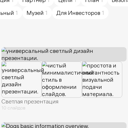
льный
1
Музей
1
Для Инвесторов
1
Светлая презентация
10 слайдов