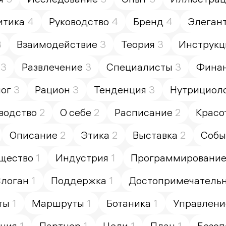
итика
4
Руководство
4
Бренд
4
Элеган
3
Взаимодействие
3
Теория
3
Инструкц
3
Развлечение
3
Специалисты
3
Фина
ог
3
Рацион
3
Тенденция
3
Нутрициол
водство
2
О себе
2
Расписание
2
Красо
Описание
2
Этика
2
Выставка
2
Собы
щество
1
Индустрия
1
Программировани
логан
1
Поддержка
1
Достопримечатель
ты
1
Маршруты
1
Ботаника
1
Управлени
кция
1
Партнер
1
Цели
1
План
1
Безоп