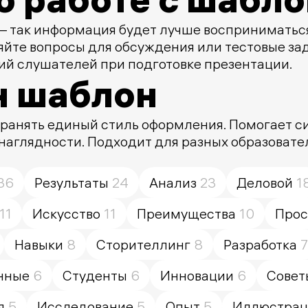
— так информация будет лучше восприниматься
йте вопросы для обсуждения или тестовые за
ний слушателей при подготовке презентации.
н шаблон
охранять единый стиль оформления. Помогает 
аглядности. Подходит для разных образователь
36
Результаты
24
Анализ
23
Деловой
1
11
Искусство
11
Преимущества
10
Прос
Навыки
8
Сторителлинг
8
Разработка
7
нные
6
Студенты
6
Инновации
6
Совет
я
5
Исследование
5
Опыт
5
Иллюстрац