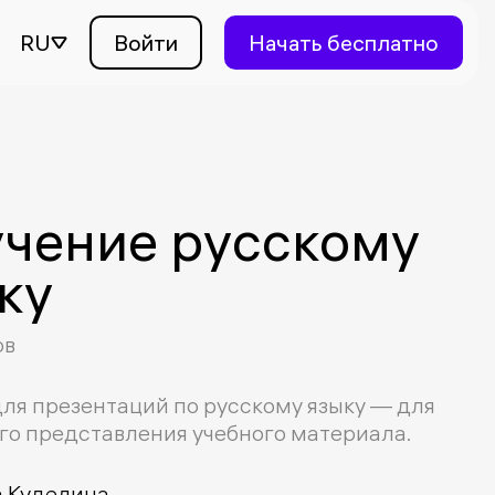
RU
Войти
Начать бесплатно
чение русскому
ку
ов
ля презентаций по русскому языку — для
го представления учебного материала.
 Куделина