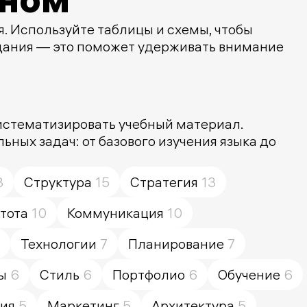
. Используйте таблицы и схемы, чтобы
дания — это поможет удерживать внимание
систематизировать учебный материал.
ных задач: от базового изучения языка до
8
Структура
15
Стратегия
13
тота
10
Коммуникация
10
Технологии
7
Планирование
7
ы
6
Стиль
6
Портфолио
6
Обучение
6
ия
5
Маркетинг
5
Архитектура
5