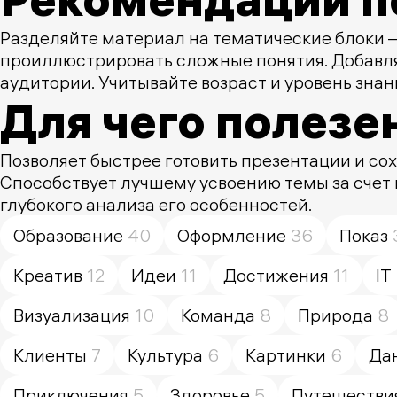
Разделяйте материал на тематические блоки 
проиллюстрировать сложные понятия. Добавля
аудитории. Учитывайте возраст и уровень зна
Для чего полезе
Позволяет быстрее готовить презентации и с
Способствует лучшему усвоению темы за счет н
глубокого анализа его особенностей.
Образование
40
Оформление
36
Показ
Креатив
12
Идеи
11
Достижения
11
IT
Визуализация
10
Команда
8
Природа
8
Клиенты
7
Культура
6
Картинки
6
Да
Приключения
5
Здоровье
5
Путешестви