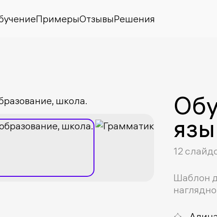
бучение
Примеры
Отзывы
Решения
Обу
язы
12 слайд
Шаблон д
наглядно
Алина