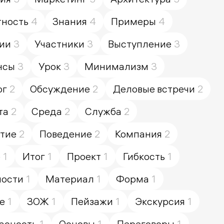
тность
4
Знания
4
Примеры
4
ии
3
Участники
3
Выступление
3
нсы
3
Урок
3
Минимализм
3
ог
2
Обсуждение
2
Деловые встречи
2
та
2
Среда
2
Служба
2
тие
2
Поведение
2
Компания
2
е
1
Итог
1
Проект
1
Гибкость
1
ности
1
Материал
1
Форма
1
е
1
ЗОЖ
1
Пейзажи
1
Экскурсия
1
асность
1
Основы
1
Переговоры
1