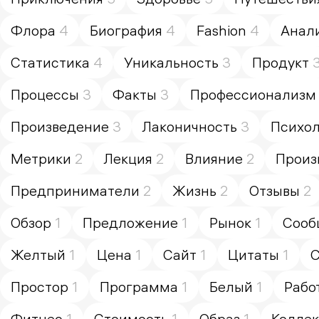
Флора
4
Биография
4
Fashion
4
Анал
Статистика
4
Уникальность
3
Продукт
Процессы
3
Факты
3
Профессионализм
Произведение
3
Лаконичность
3
Психол
Метрики
2
Лекция
2
Влияние
2
Произ
Предприниматели
2
Жизнь
2
Отзывы
2
Обзор
1
Предложение
1
Рынок
1
Сооб
Желтый
1
Цена
1
Сайт
1
Цитаты
1
С
Простор
1
Программа
1
Белый
1
Рабо
Фитнес
1
Стоимость
1
Образ
1
Колле