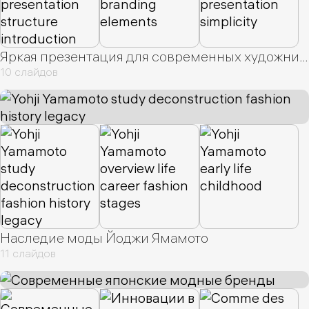
Простор
1
Программа
1
Белый
1
Работы
1
Маршруты
1
Ботаника
1
Управление
1
ЗОЖ
1
Яркая презентация для современных художников
Пейзажи
1
Экскурсия
1
Фитнес
1
10 слайдов
Стоимость
1
Образ
1
Коллекция
1
Партнер
1
Цели
1
План
1
Безопасность
1
Основы
1
Переговоры
1
Фотография
1
Ассортимент
1
Универсальный
1
Музей
1
Для Инвесторов
1
Наследие моды Йоджи Ямамото
11 слайдов