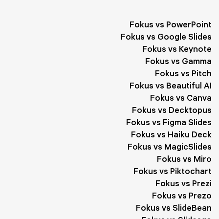
Влияние
2
Производство
2
О себе
2
Fokus vs PowerPoint
Расписание
2
Красота
2
Среда
2
Служба
2
Fokus vs Google Slides
Fokus vs Keynote
Предприниматели
2
Жизнь
2
Отзывы
2
Fokus vs Gamma
Описание
2
Этика
2
Выставка
2
Событие
2
Fokus vs Pitch
Fokus vs Beautiful AI
Поведение
2
Компания
2
Обзор
1
Fokus vs Canva
Fokus vs Decktopus
Предложение
1
Рынок
1
Сообщество
1
Fokus vs Figma Slides
Индустрия
1
Программирование
1
Итог
1
Fokus vs Haiku Deck
Fokus vs MagicSlides
Проект
1
Гибкость
1
Желтый
1
Цена
1
Fokus vs Miro
Сайт
1
Цитаты
1
Слоган
1
Поддержка
1
Fokus vs Piktochart
Fokus vs Prezi
Достопримечательности
1
Материал
1
Форма
1
Fokus vs Prezo
Fokus vs SlideBean
Простор
1
Программа
1
Белый
1
Работы
1