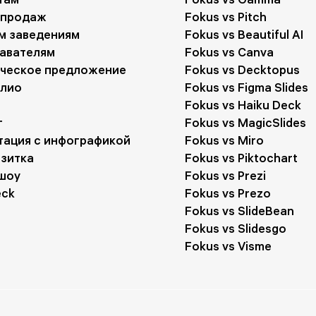
 продаж
Fokus vs Pitch
м заведениям
Fokus vs Beautiful AI
авателям
Fokus vs Canva
ческое предложение
Fokus vs Decktopus
лио
Fokus vs Figma Slides
Fokus vs Haiku Deck
г
Fokus vs MagicSlides
тация с инфографикой
Fokus vs Miro
изитка
Fokus vs Piktochart
шоу
Fokus vs Prezi
eck
Fokus vs Prezo
Fokus vs SlideBean
Fokus vs Slidesgo
Fokus vs Visme