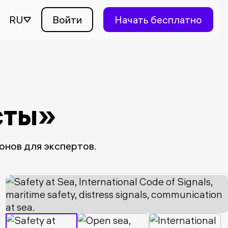
RU
Войти
Начать бесплатно
сты»
нов для экспертов.