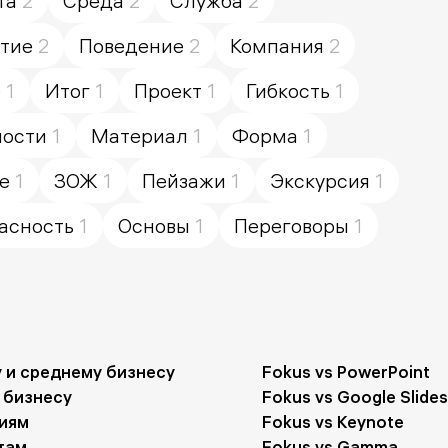
та
2
Среда
2
Служба
2
тие
2
Поведение
2
Компания
2
е
1
Итог
1
Проект
1
Гибкость
1
ности
1
Материал
1
Форма
1
е
1
ЗОЖ
1
Пейзажи
1
Экскурсия
1
асность
1
Основы
1
Переговоры
1
 и среднему бизнесу
Fokus vs PowerPoint
 бизнесу
Fokus vs Google Slides
иям
Fokus vs Keynote
там
Fokus vs Gamma