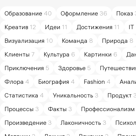
Образование
40
Оформление
36
Показ
Креатив
12
Идеи
11
Достижения
11
IT
Визуализация
10
Команда
8
Природа
8
Клиенты
7
Культура
6
Картинки
6
Да
Приключения
5
Здоровье
5
Путешестви
Флора
4
Биография
4
Fashion
4
Анал
Статистика
4
Уникальность
3
Продукт
Процессы
3
Факты
3
Профессионализм
Произведение
3
Лаконичность
3
Психол