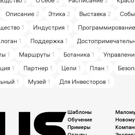
водство
2
О себе
2
Расписание
2
Красо
Описание
2
Этика
2
Выставка
2
Собы
щество
1
Индустрия
1
Программировани
логан
1
Поддержка
1
Достопримечатель
ты
1
Маршруты
1
Ботаника
1
Управлени
кция
1
Партнер
1
Цели
1
План
1
Безоп
льный
1
Музей
1
Для Инвесторов
1
Шаблоны
Малому
Обучение
Новому
Примеры
Компан
Отзывы
Экспер