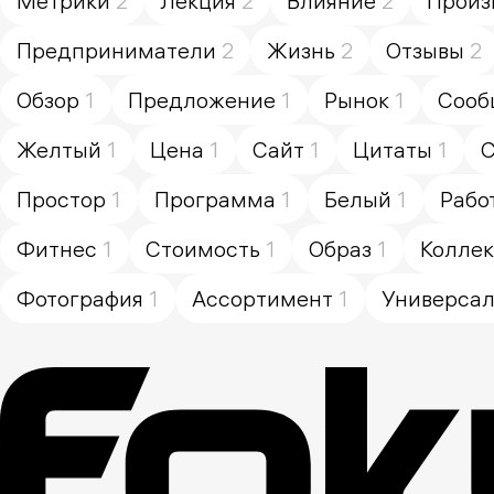
Метрики
2
Лекция
2
Влияние
2
Произ
Предприниматели
2
Жизнь
2
Отзывы
2
Обзор
1
Предложение
1
Рынок
1
Сооб
Желтый
1
Цена
1
Сайт
1
Цитаты
1
С
Простор
1
Программа
1
Белый
1
Рабо
Фитнес
1
Стоимость
1
Образ
1
Колле
Фотография
1
Ассортимент
1
Универса