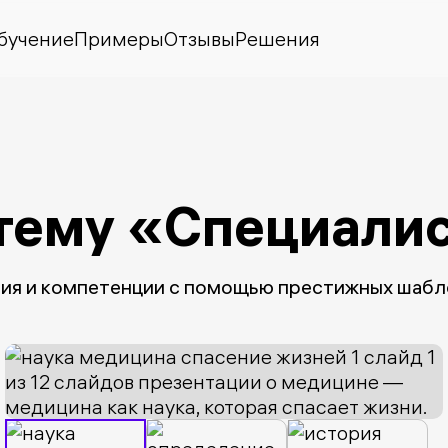
бучение
Примеры
Отзывы
Решения
 тему «Специали
я и компетенции с помощью престижных шабло