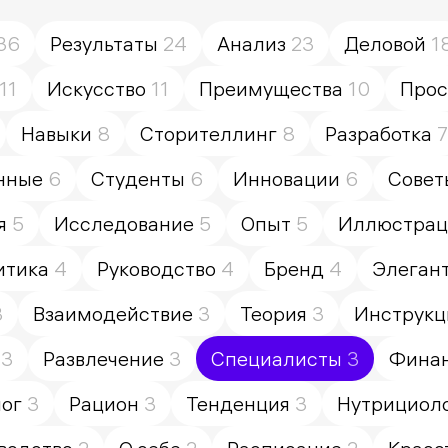
36
Результаты
24
Анализ
23
Деловой
1
11
Искусство
11
Преимущества
10
Прос
Навыки
8
Сторителлинг
8
Разработка
7
нные
6
Студенты
6
Инновации
6
Совет
я
5
Исследование
5
Опыт
5
Иллюстрац
итика
4
Руководство
4
Бренд
4
Элеган
3
Взаимодействие
3
Теория
3
Инструкц
3
Развлечение
3
Специалисты
3
Фина
ог
3
Рацион
3
Тенденция
3
Нутрициол