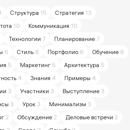
8
Структура
15
Стратегия
13
тота
10
Коммуникация
10
Технологии
7
Планирование
7
ы
6
Стиль
6
Портфолио
6
Обучение
6
ия
5
Маркетинг
5
Архитектура
5
тность
4
Знания
4
Примеры
4
ии
3
Участники
3
Выступление
3
нсы
3
Урок
3
Минимализм
3
ог
2
Обсуждение
2
Деловые встречи
2