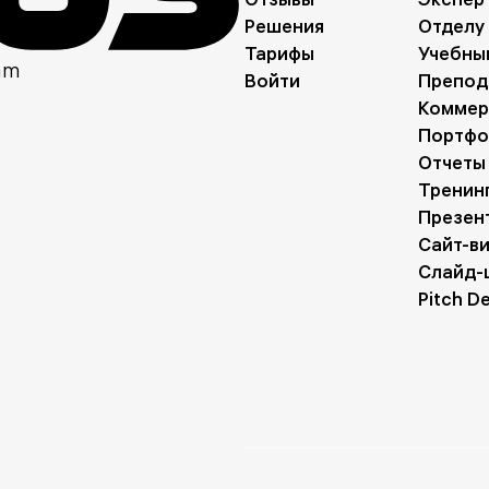
Решения
Отделу
Тарифы
Учебны
am
Войти
Препод
Коммер
Портфо
Отчеты
Тренин
Презен
Сайт-в
Слайд-
Pitch D