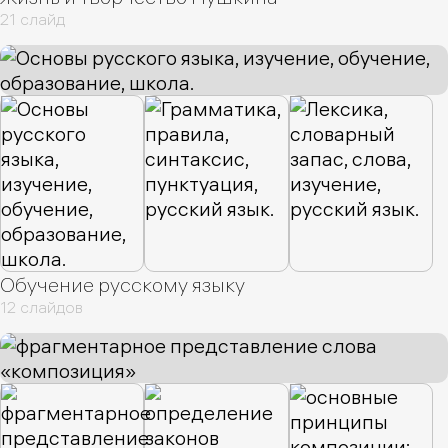
21 слайд
Универсальный
1
Музей
1
Для Инвесторов
1
Обучение русскому языку
12 слайдов