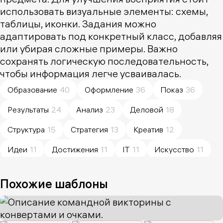
использовать визуальные элементы: схемы,
таблицы, иконки. Задания можно
адаптировать под конкретный класс, добавляя
или убирая сложные примеры. Важно
сохранять логическую последовательность,
чтобы информация легче усваивалась.
Образование
40
Оформление
36
Показ
36
Результаты
24
Анализ
23
Деловой
18
Структура
15
Стратегия
13
Креатив
12
Идеи
11
Достижения
11
IT
11
Искусство
11
Преимущества
10
Простота
10
Коммуникация
10
Похожие шаблоны
Визуализация
10
Команда
8
Природа
8
Навыки
8
Сторителлинг
8
Разработка
7