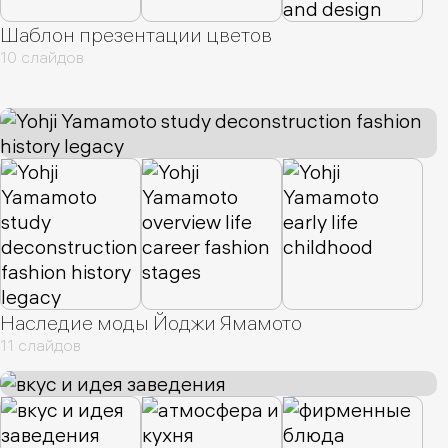
Шаблон презентации цветов
10 слайдов
Наследие моды Йоджи Ямамото
11 слайдов