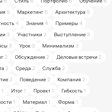
ы
6
Стиль
6
Портфолио
6
Обучение
6
ия
5
Маркетинг
5
Архитектура
5
тность
4
Знания
4
Примеры
4
ии
3
Участники
3
Выступление
3
нсы
3
Урок
3
Минимализм
3
ог
2
Обсуждение
2
Деловые встречи
2
та
2
Среда
2
Служба
2
тие
2
Поведение
2
Компания
2
е
1
Итог
1
Проект
1
Гибкость
1
ности
1
Материал
1
Форма
1