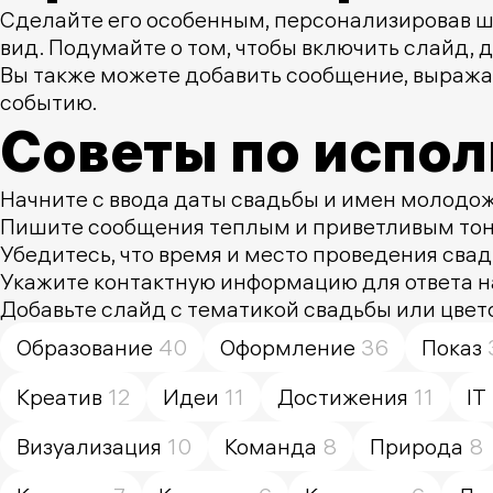
Сделайте его особенным, персонализировав ш
вид. Подумайте о том, чтобы включить слайд
Вы также можете добавить сообщение, выража
событию.
Советы по испо
Начните с ввода даты свадьбы и имен молодож
Пишите сообщения теплым и приветливым тоно
Убедитесь, что время и место проведения свад
Укажите контактную информацию для ответа н
Добавьте слайд с тематикой свадьбы или цвет
Образование
40
Оформление
36
Показ
Креатив
12
Идеи
11
Достижения
11
IT
Визуализация
10
Команда
8
Природа
8