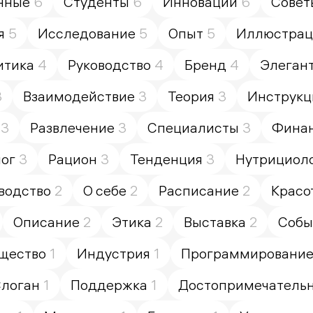
нные
6
Студенты
6
Инновации
6
Совет
я
5
Исследование
5
Опыт
5
Иллюстрац
итика
4
Руководство
4
Бренд
4
Элеган
3
Взаимодействие
3
Теория
3
Инструкц
3
Развлечение
3
Специалисты
3
Фина
ог
3
Рацион
3
Тенденция
3
Нутрициол
водство
2
О себе
2
Расписание
2
Красо
Описание
2
Этика
2
Выставка
2
Собы
щество
1
Индустрия
1
Программировани
логан
1
Поддержка
1
Достопримечатель