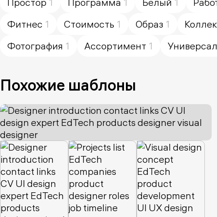
Простор
1
Программа
1
Белый
1
Рабо
Фитнес
1
Стоимость
1
Образ
1
Колле
Фотография
1
Ассортимент
1
Универса
Похожие шаблоны