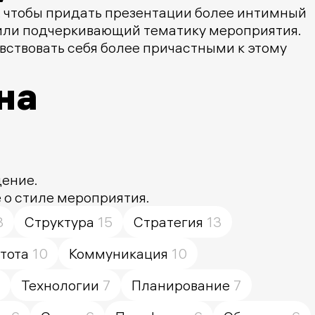
, чтобы придать презентации более интимный
 или подчеркивающий тематику мероприятия.
вствовать себя более причастными к этому
на
щение.
 о стиле мероприятия.
8
Структура
15
Стратегия
13
тота
10
Коммуникация
10
Технологии
7
Планирование
7