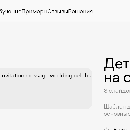
бучение
Примеры
Отзывы
Решения
Дет
на 
8 слайдо
Шаблон д
основным
Елиза