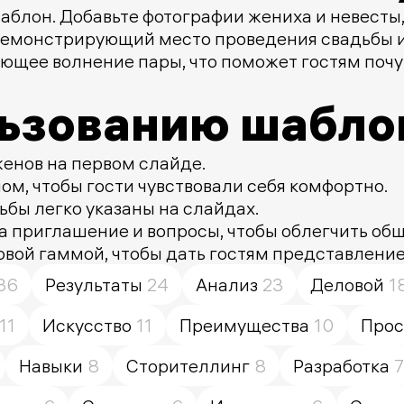
аблон. Добавьте фотографии жениха и невесты
, демонстрирующий место проведения свадьбы
ющее волнение пары, что поможет гостям почу
льзованию шабло
енов на первом слайде.
м, чтобы гости чувствовали себя комфортно.
ьбы легко указаны на слайдах.
а приглашение и вопросы, чтобы облегчить об
овой гаммой, чтобы дать гостям представление
36
Результаты
24
Анализ
23
Деловой
1
11
Искусство
11
Преимущества
10
Прос
Навыки
8
Сторителлинг
8
Разработка
7