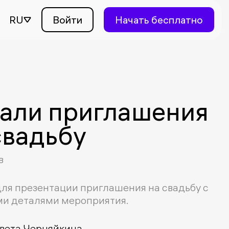
RU
Войти
Начать бесплатно
али приглашения
свадьбу
в
ля презентации приглашения на свадьбу с
и деталями мероприятия.
вета Черняйкина