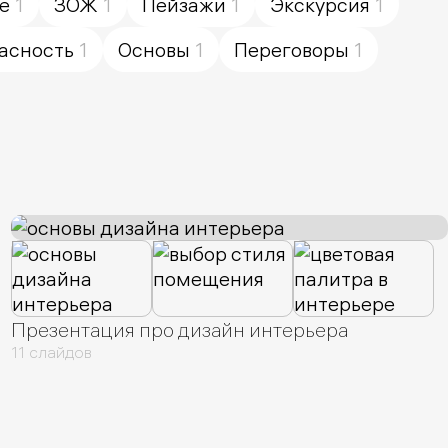
е
1
ЗОЖ
1
Пейзажи
1
Экскурсия
1
асность
1
Основы
1
Переговоры
1
Презентация про дизайн интерьера
11 слайдов