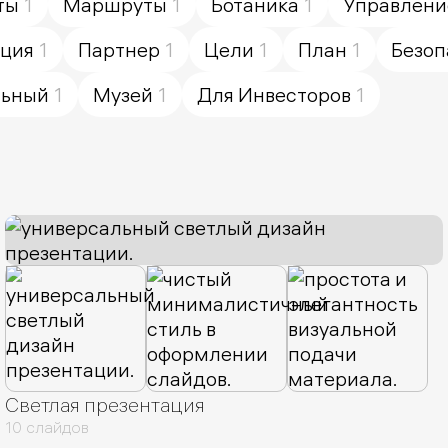
ты
1
Маршруты
1
Ботаника
1
Управлени
кция
1
Партнер
1
Цели
1
План
1
Безоп
льный
1
Музей
1
Для Инвесторов
1
Светлая презентация
10 слайдов