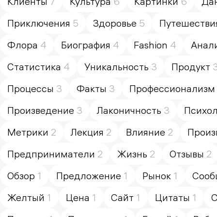
Клиенты
7
Культура
6
Картинки
6
Да
Приключения
5
Здоровье
5
Путешестви
Флора
4
Биография
4
Fashion
4
Анал
Статистика
4
Уникальность
3
Продукт
Процессы
3
Факты
3
Профессионализм
Произведение
3
Лаконичность
3
Психол
Метрики
2
Лекция
2
Влияние
2
Произ
Предприниматели
2
Жизнь
2
Отзывы
2
Обзор
1
Предложение
1
Рынок
1
Сооб
Желтый
1
Цена
1
Сайт
1
Цитаты
1
С