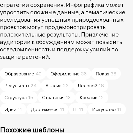
стратегии сохранения. Инфографика может
упростить сложные данные, а тематические
исследования успешных природоохранных
проектов могут продемонстрировать
положительные результаты. Привлечение
аудитории к обсуждениям может повысить
осведомленность и поддержку усилий по
защите растений.
Образование
40
Оформление
36
Показ
36
Результаты
24
Анализ
23
Деловой
18
Структура
15
Стратегия
13
Креатив
12
Идеи
11
Достижения
11
IT
11
Искусство
11
Преимущества
10
Простота
10
Коммуникация
10
Похожие шаблоны