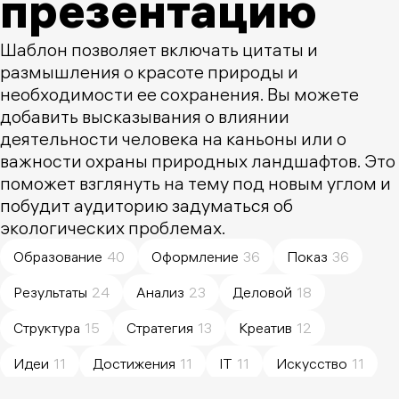
презентацию
Шаблон позволяет включать цитаты и
размышления о красоте природы и
необходимости ее сохранения. Вы можете
добавить высказывания о влиянии
деятельности человека на каньоны или о
важности охраны природных ландшафтов. Это
поможет взглянуть на тему под новым углом и
побудит аудиторию задуматься об
экологических проблемах.
Образование
40
Оформление
36
Показ
36
Результаты
24
Анализ
23
Деловой
18
Структура
15
Стратегия
13
Креатив
12
Идеи
11
Достижения
11
IT
11
Искусство
11