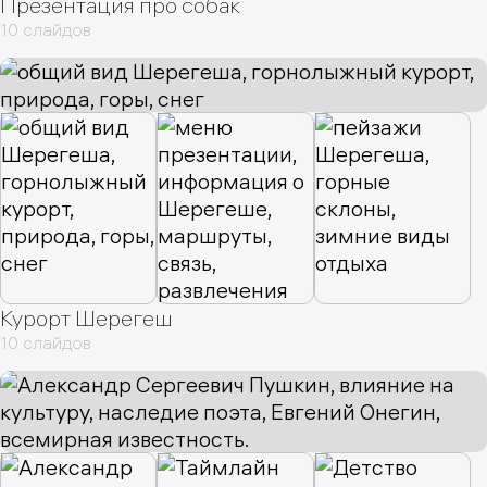
Презентация про собак
Стоимость
1
Образ
1
Коллекция
1
Партнер
1
10 слайдов
Цели
1
План
1
Безопасность
1
Основы
1
Переговоры
1
Фотография
1
Ассортимент
1
Универсальный
1
Музей
1
Для Инвесторов
1
Курорт Шерегеш
10 слайдов