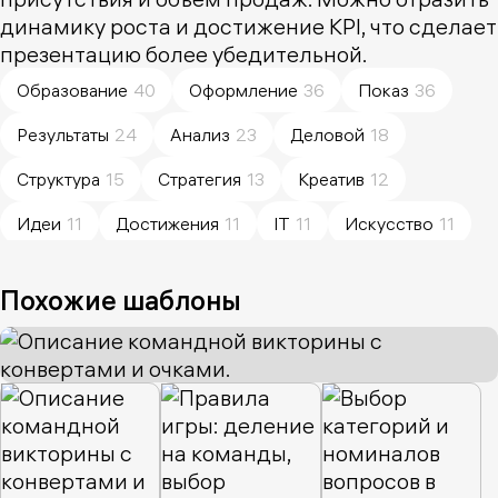
динамику роста и достижение KPI, что сделает
презентацию более убедительной.
Образование
40
Оформление
36
Показ
36
Результаты
24
Анализ
23
Деловой
18
Структура
15
Стратегия
13
Креатив
12
Идеи
11
Достижения
11
IT
11
Искусство
11
Преимущества
10
Простота
10
Коммуникация
10
Похожие шаблоны
Визуализация
10
Команда
8
Природа
8
Навыки
8
Сторителлинг
8
Разработка
7
Технологии
7
Планирование
7
Клиенты
7
Культура
6
Картинки
6
Данные
6
Студенты
6
Инновации
6
Советы
6
Стиль
6