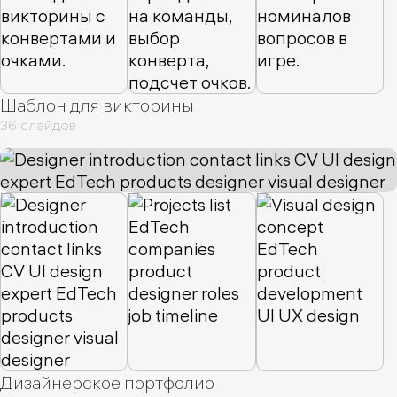
Культура
6
Картинки
6
Данные
6
Студенты
6
Инновации
6
Советы
6
Стиль
6
Портфолио
6
Обучение
6
Приключения
5
Шаблон для викторины
Здоровье
5
Путешествия
5
Исследование
5
36 слайдов
Опыт
5
Иллюстрация
5
Маркетинг
5
Архитектура
5
Флора
4
Биография
4
Fashion
4
Аналитика
4
Руководство
4
Бренд
4
Элегантность
4
Знания
4
Примеры
4
Статистика
4
Уникальность
3
Продукт
3
Взаимодействие
3
Теория
3
Инструкции
3
Участники
3
Выступление
3
Дизайнерское портфолио